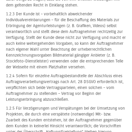
dem geltenden Recht in Einklang stehen.
1.2.3 Der Kunde ist – vorbehaltlich abweichender
Individualvereinbarungen – für die Beschaffung des Materials zur
Erbringung der Agenturleistungen (z. B. Grafiken, Videos) selbst
verantwortlich und stellt diese dem Auftragnehmer rechtzeitig zur
Verfügung. Stellt der Kunde diese nicht zur Verfügung und macht er
auch keine weitergehenden Vorgaben, so kann der Auftragnehmer
nach eigener Wahl unter Beachtung der urheberrechtlichen
Kennzeichnungsvorgaben Bildmaterial gängiger Anbieter (z. B.
Stockfoto-Dienstleister) verwenden oder die entsprechenden Teile
der Webseite mit einem Platzhalter versehen.
1.2.4 Sofern für einzelne Auftragsbestandteile der Abschluss eines
Auftragsverarbeitungsvertrags nach Art. 28 DSGVO erforderlich ist,
verpflichten sich beide Vertragsparteien, einen solchen – vom
Auftragnehmer zu stellenden – Vertrag vor Beginn der
Leistungserbringung abzuschließen.
1.2.5 Für Verzögerungen und Verspätungen bei der Umsetzung von
Projekten, die durch eine verspätete (notwendige) Mit- bzw.
Zuarbeit des Kunden entstehen, ist der Auftragnehmer gegenüber
dem Kunden in keinerlei Hinsicht verantwortlich; die Vorschriften
unter der Überschrift „Haftung/Freistellung“ bleiben hiervon