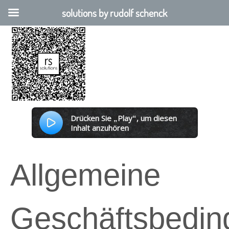
solutions by rudolf schenck
Drücken Sie „Play“, um diesen
Inhalt anzuhören
Powered By
GSpeech
Allgemeine
Geschäftsbedi