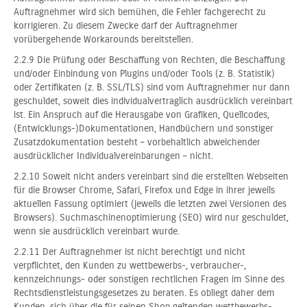
Auftragnehmer wird sich bemühen, die Fehler fachgerecht zu
korrigieren. Zu diesem Zwecke darf der Auftragnehmer
vorübergehende Workarounds bereitstellen.
2.2.9 Die Prüfung oder Beschaffung von Rechten, die Beschaffung
und/oder Einbindung von Plugins und/oder Tools (z. B. Statistik)
oder Zertifikaten (z. B. SSL/TLS) sind vom Auftragnehmer nur dann
geschuldet, soweit dies individualvertraglich ausdrücklich vereinbart
ist. Ein Anspruch auf die Herausgabe von Grafiken, Quellcodes,
(Entwicklungs-)Dokumentationen, Handbüchern und sonstiger
Zusatzdokumentation besteht – vorbehaltlich abweichender
ausdrücklicher Individualvereinbarungen – nicht.
2.2.10 Soweit nicht anders vereinbart sind die erstellten Webseiten
für die Browser Chrome, Safari, Firefox und Edge in ihrer jeweils
aktuellen Fassung optimiert (jeweils die letzten zwei Versionen des
Browsers). Suchmaschinenoptimierung (SEO) wird nur geschuldet,
wenn sie ausdrücklich vereinbart wurde.
2.2.11 Der Auftragnehmer ist nicht berechtigt und nicht
verpflichtet, den Kunden zu wettbewerbs-, verbraucher-,
kennzeichnungs- oder sonstigen rechtlichen Fragen im Sinne des
Rechtsdienstleistungsgesetzes zu beraten. Es obliegt daher dem
Kunden, sich über die für seinen Shop geltenden wettbewerbs-,