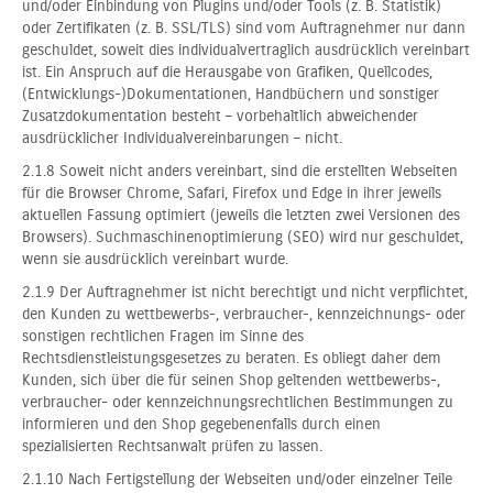
und/oder Einbindung von Plugins und/oder Tools (z. B. Statistik)
oder Zertifikaten (z. B. SSL/TLS) sind vom Auftragnehmer nur dann
geschuldet, soweit dies individualvertraglich ausdrücklich vereinbart
ist. Ein Anspruch auf die Herausgabe von Grafiken, Quellcodes,
(Entwicklungs-)Dokumentationen, Handbüchern und sonstiger
Zusatzdokumentation besteht – vorbehaltlich abweichender
ausdrücklicher Individualvereinbarungen – nicht.
2.1.8 Soweit nicht anders vereinbart, sind die erstellten Webseiten
für die Browser Chrome, Safari, Firefox und Edge in ihrer jeweils
aktuellen Fassung optimiert (jeweils die letzten zwei Versionen des
Browsers). Suchmaschinenoptimierung (SEO) wird nur geschuldet,
wenn sie ausdrücklich vereinbart wurde.
2.1.9 Der Auftragnehmer ist nicht berechtigt und nicht verpflichtet,
den Kunden zu wettbewerbs-, verbraucher-, kennzeichnungs- oder
sonstigen rechtlichen Fragen im Sinne des
Rechtsdienstleistungsgesetzes zu beraten. Es obliegt daher dem
Kunden, sich über die für seinen Shop geltenden wettbewerbs-,
verbraucher- oder kennzeichnungsrechtlichen Bestimmungen zu
informieren und den Shop gegebenenfalls durch einen
spezialisierten Rechtsanwalt prüfen zu lassen.
2.1.10 Nach Fertigstellung der Webseiten und/oder einzelner Teile