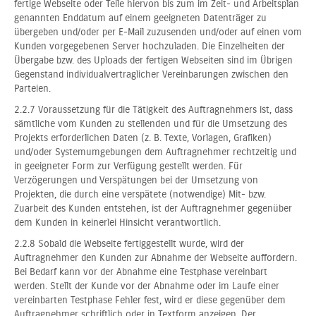
fertige Webseite oder Teile hiervon bis zum im Zeit- und Arbeitsplan
genannten Enddatum auf einem geeigneten Datenträger zu
übergeben und/oder per E-Mail zuzusenden und/oder auf einen vom
Kunden vorgegebenen Server hochzuladen. Die Einzelheiten der
Übergabe bzw. des Uploads der fertigen Webseiten sind im Übrigen
Gegenstand individualvertraglicher Vereinbarungen zwischen den
Parteien.
2.2.7 Voraussetzung für die Tätigkeit des Auftragnehmers ist, dass
sämtliche vom Kunden zu stellenden und für die Umsetzung des
Projekts erforderlichen Daten (z. B. Texte, Vorlagen, Grafiken)
und/oder Systemumgebungen dem Auftragnehmer rechtzeitig und
in geeigneter Form zur Verfügung gestellt werden. Für
Verzögerungen und Verspätungen bei der Umsetzung von
Projekten, die durch eine verspätete (notwendige) Mit- bzw.
Zuarbeit des Kunden entstehen, ist der Auftragnehmer gegenüber
dem Kunden in keinerlei Hinsicht verantwortlich.
2.2.8 Sobald die Webseite fertiggestellt wurde, wird der
Auftragnehmer den Kunden zur Abnahme der Webseite auffordern.
Bei Bedarf kann vor der Abnahme eine Testphase vereinbart
werden. Stellt der Kunde vor der Abnahme oder im Laufe einer
vereinbarten Testphase Fehler fest, wird er diese gegenüber dem
Auftragnehmer schriftlich oder in Textform anzeigen. Der